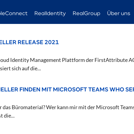
leConnect
RealIdentity
RealGroup
Über uns
IELLER RELEASE 2021
ud Identity Management Plattform der FirstAttribute AG, i
ert sich auf die...
ELLER FINDEN MIT MICROSOFT TEAMS WHO SE
ür das Büromaterial? Wer kann mir mit der Microsoft Teams
 die...