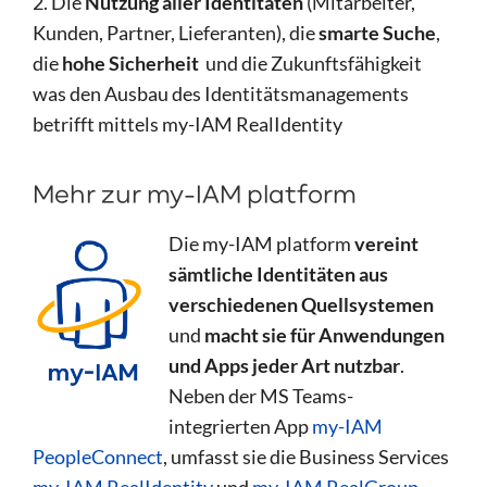
2. Die
Nutzung aller Identitäten
(Mitarbeiter,
Kunden, Partner, Lieferanten), die
smarte Suche
,
die
hohe Sicherheit
und die Zukunftsfähigkeit
was den Ausbau des Identitätsmanagements
betrifft mittels my-IAM RealIdentity
Mehr zur my-IAM platform
Die my-IAM platform
vereint
sämtliche Identitäten aus
verschiedenen Quellsystemen
und
macht sie für Anwendungen
und Apps jeder Art nutzbar
.
Neben der MS Teams-
integrierten App
my-IAM
PeopleConnect
, umfasst sie die Business Services