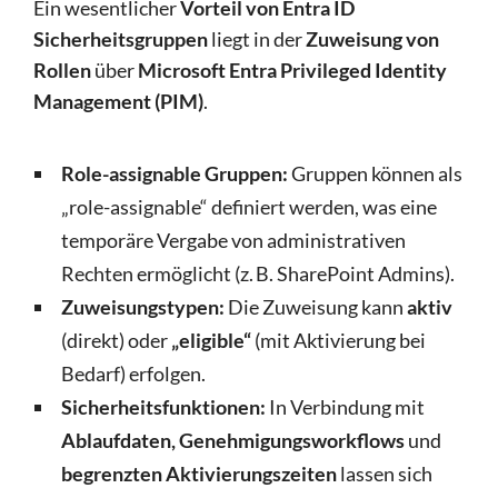
Ein wesentlicher
Vorteil von Entra ID
Sicherheitsgruppen
liegt in der
Zuweisung von
Rollen
über
Microsoft Entra Privileged Identity
Management (PIM)
.
Role-assignable Gruppen:
Gruppen können als
„role-assignable“ definiert werden, was eine
temporäre Vergabe von administrativen
Rechten ermöglicht (z. B. SharePoint Admins).
Zuweisungstypen:
Die Zuweisung kann
aktiv
(direkt) oder
„eligible“
(mit Aktivierung bei
Bedarf) erfolgen.
Sicherheitsfunktionen:
In Verbindung mit
Ablaufdaten, Genehmigungsworkflows
und
begrenzten Aktivierungszeiten
lassen sich